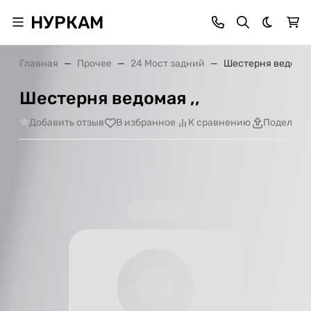
НУРКАМ
Темная 
Главная
Прочее
24 Мост задний
Шестерня ведомая 
Шестерня ведомая ,,
Добавить отзыв
В избранное
К сравнению
Поделить