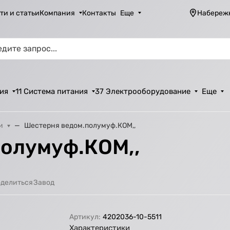
ти и статьи
Компания
Контакты
Еще
Набереж
ия
11 Система питания
37 Электрооборудование
Еще
и
Шестерня ведом.полумуф.КОМ,,
олумуф.КОМ,,
Завод
делиться
Артикул:
4202036-10-5511
Характеристики