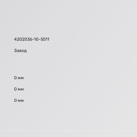
4202036-10-5511
Завод
0 мм
0 мм
0 мм