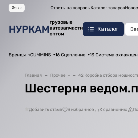
Язык
Ответы на вопросы
Каталог товаров
Новос
грузовые
НУРКАМ
автозапчасти
Каталог
оптом
Бренды
CUMMINS
16 Сцепление
13 Система охлажден
Главная
Прочее
42 Коробка отбора мощност
Шестерня ведом.п
Добавить отзыв
В избранное
К сравнению
По