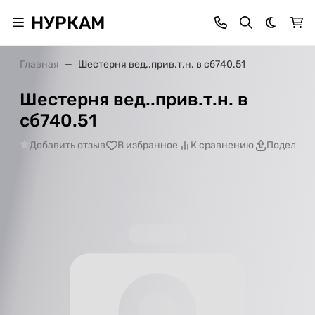
НУРКАМ
Темная 
Главная
Шестерня вед..прив.т.н. в сб740.51
Шестерня вед..прив.т.н. в
сб740.51
Добавить отзыв
В избранное
К сравнению
Поделить