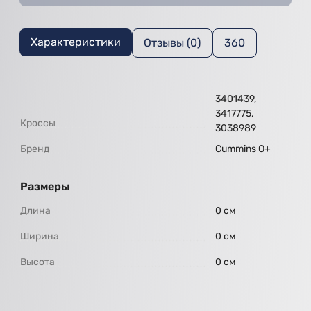
Характеристики
Отзывы (0)
360
3401439,
3417775,
Кроссы
3038989
Бренд
Cummins O+
Размеры
Длина
0 см
Ширина
0 см
Высота
0 см