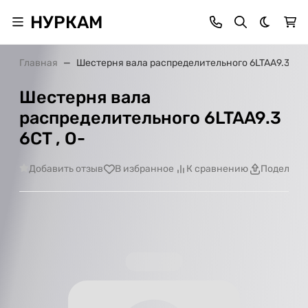
НУРКАМ
Темная 
Главная
Шестерня вала распределительного 6LTAA9.3 6CT 
Шестерня вала
распределительного 6LTAA9.3
6CT , О-
Добавить отзыв
В избранное
К сравнению
Поделить