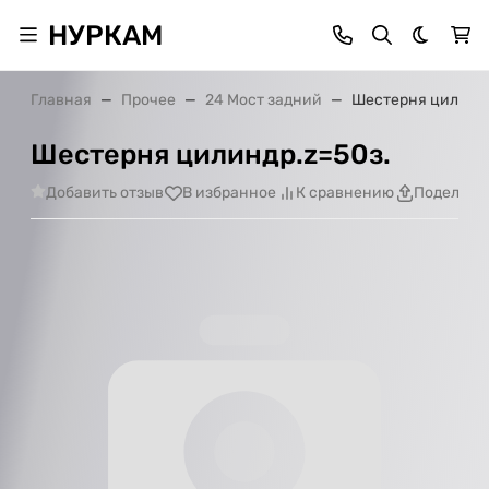
НУРКАМ
Темная 
Главная
Прочее
24 Мост задний
Шестерня цилиндр
Шестерня цилиндр.z=50з.
Добавить отзыв
В избранное
К сравнению
Поделить