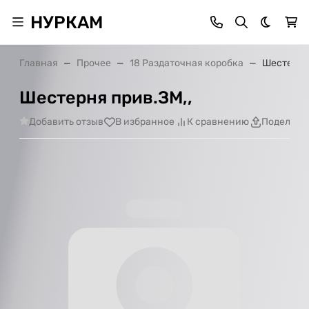
НУРКАМ
Темная 
Главная
Прочее
18 Раздаточная коробка
Шестерня 
Шестерня прив.ЗМ,,
Добавить отзыв
В избранное
К сравнению
Поделить