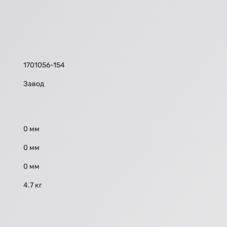
1701056-154
Завод
0 мм
0 мм
0 мм
4.7 кг