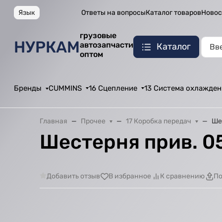
Язык
Ответы на вопросы
Каталог товаров
Новос
грузовые
НУРКАМ
автозапчасти
Каталог
оптом
Бренды
CUMMINS
16 Сцепление
13 Система охлажден
Главная
Прочее
17 Коробка передач
Ше
Шестерня прив. 05
Добавить отзыв
В избранное
К сравнению
По