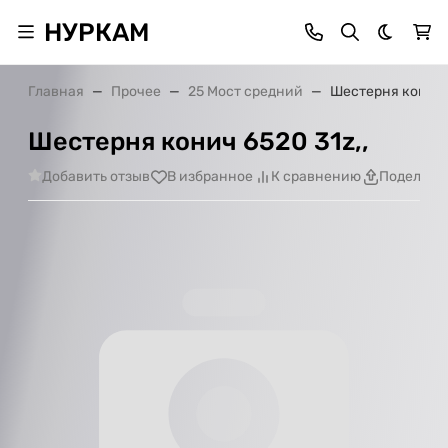
НУРКАМ
Темная 
Главная
Прочее
25 Мост средний
Шестерня конич 6
Шестерня конич 6520 31z,,
Добавить отзыв
В избранное
К сравнению
Поделить