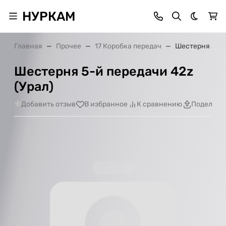
НУРКАМ
Темная 
Главная
Прочее
17 Коробка передач
Шестерня 5-й 
Шестерня 5-й передачи 42z
(Урал)
Добавить отзыв
В избранное
К сравнению
Поделить