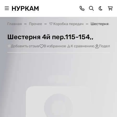
НУРКАМ
Темная 
Главная
Прочее
17 Коробка передач
Шестерня 4й пе
Шестерня 4й пер.115-154,,
Добавить отзыв
В избранное
К сравнению
Поделить