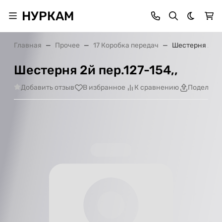
НУРКАМ
Темная 
Главная
Прочее
17 Коробка передач
Шестерня 2й пе
Шестерня 2й пер.127-154,,
Добавить отзыв
В избранное
К сравнению
Поделить