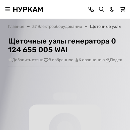
НУРКАМ
Темная 
Главная
37 Электрооборудование
Щеточные узлы гене
Щеточные узлы генератора 0
124 655 005 WAI
Добавить отзыв
В избранное
К сравнению
Поделить