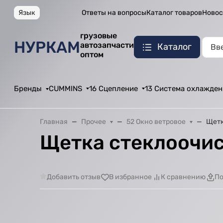
Язык
Ответы на вопросы
Каталог товаров
Новос
грузовые
НУРКАМ
автозапчасти
Каталог
оптом
Бренды
CUMMINS
16 Сцепление
13 Система охлажден
Главная
Прочее
52 Окно ветровое
Щетк
Щетка стеклоочис
Добавить отзыв
В избранное
К сравнению
По