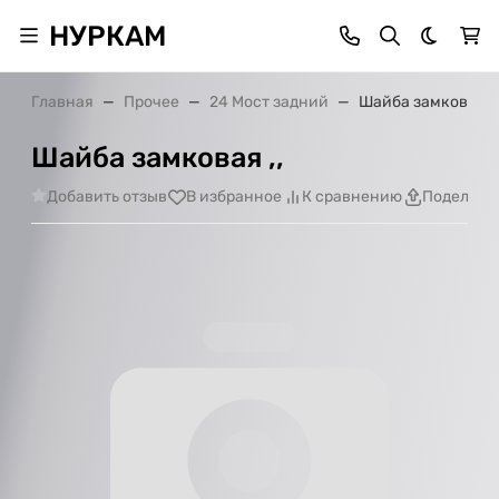
НУРКАМ
Темная 
Главная
Прочее
24 Мост задний
Шайба замковая ,,
Шайба замковая ,,
Добавить отзыв
В избранное
К сравнению
Поделить