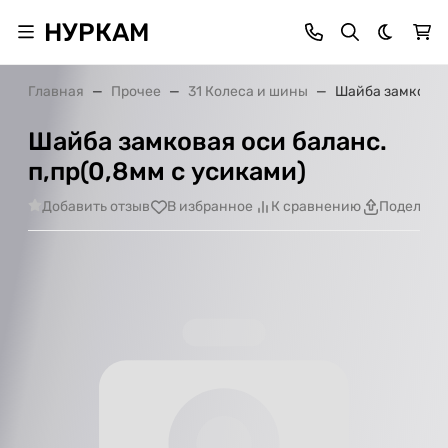
НУРКАМ
Темная 
Главная
Прочее
31 Колеса и шины
Шайба замковая 
Шайба замковая оси баланс.
п,пр(0,8мм с усиками)
Добавить отзыв
В избранное
К сравнению
Поделить