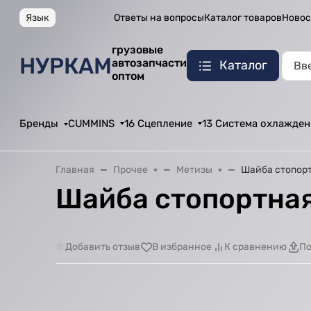
Язык
Ответы на вопросы
Каталог товаров
Новос
грузовые
НУРКАМ
автозапчасти
Каталог
оптом
Бренды
CUMMINS
16 Сцепление
13 Система охлажден
Главная
Прочее
Метизы
Шайба стопорт
Шайба стопортная
Добавить отзыв
В избранное
К сравнению
По