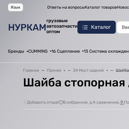
Язык
Ответы на вопросы
Каталог товаров
Новос
грузовые
НУРКАМ
автозапчасти
Каталог
оптом
Бренды
CUMMINS
16 Сцепление
13 Система охлажден
Главная
Прочее
24 Мост задний
Шайба 
Шайба стопорная ,
Добавить отзыв
В избранное
К сравнению
По