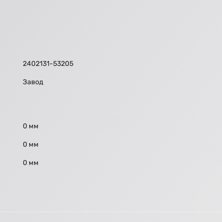
2402131-53205
Завод
0 мм
0 мм
0 мм