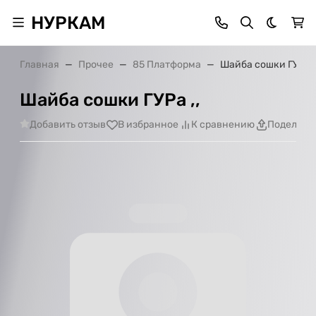
НУРКАМ
Темная 
Главная
Прочее
85 Платформа
Шайба сошки ГУРа ,
Шайба сошки ГУРа ,,
Добавить отзыв
В избранное
К сравнению
Поделить