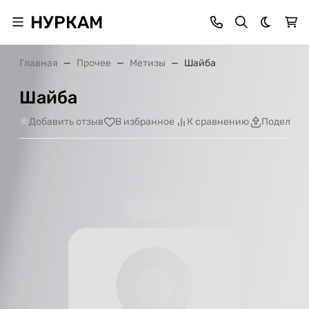
НУРКАМ
Темная 
Главная
Прочее
Метизы
Шайба
Шайба
Добавить отзыв
В избранное
К сравнению
Поделить