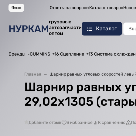
Язык
Ответы на вопросы
Каталог товаров
Новос
грузовые
НУРКАМ
автозапчасти
Каталог
оптом
Бренды
CUMMINS
16 Сцепление
13 Система охлажден
Главная
Шарнир равных угловых скоростей левый 
Шарнир равных уг
29,02х1305 (стар
Добавить отзыв
В избранное
К сравнению
По