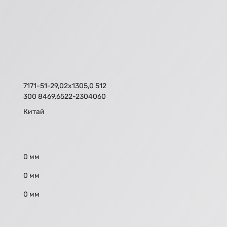
7171-51-29,02х1305,0 512
300 8469,6522-2304060
Китай
0 мм
0 мм
0 мм