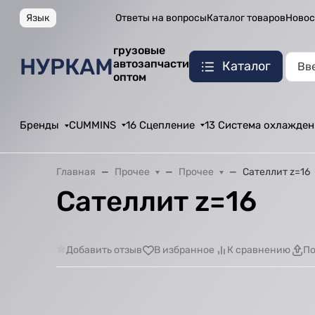
Язык
Ответы на вопросы
Каталог товаров
Новос
грузовые
НУРКАМ
автозапчасти
Каталог
оптом
Бренды
CUMMINS
16 Сцепление
13 Система охлажден
Главная
Прочее
Прочее
Сателлит z=16
Сателлит z=16
Добавить отзыв
В избранное
К сравнению
По