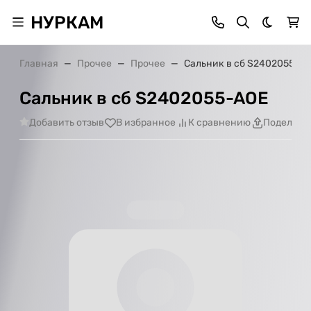
НУРКАМ
Темная 
Главная
Прочее
Прочее
Сальник в сб S2402055-A
Сальник в сб S2402055-AOE
Добавить отзыв
В избранное
К сравнению
Поделить