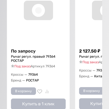
По запросу
2 127,50
₽
Рычаг регул. правый 79364
Рычаг регул. пра
РОСТАР
Под заказ
Артик
Под заказ
Артикул
79364
—
Кроссы
79364
—
Кроссы
79364
—
Бренд
Китай
—
Бренд
РОСТАР
В корзину
В корзину
Купить в
Купить в 1 клик