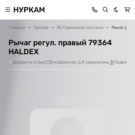
НУРКАМ
Темная 
Главная
Прочее
35.Тормозная система
Рычаг регу
Рычаг регул. правый 79364
HALDEX
Добавить отзыв
В избранное
К сравнению
Поделить