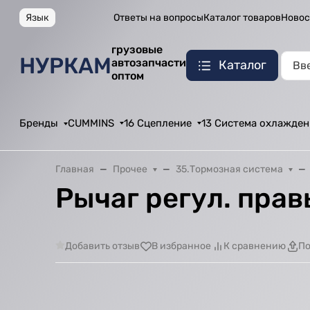
Язык
Ответы на вопросы
Каталог товаров
Новос
грузовые
НУРКАМ
автозапчасти
Каталог
оптом
Бренды
CUMMINS
16 Сцепление
13 Система охлажден
Главная
Прочее
35.Тормозная система
Рычаг регул. пра
Добавить отзыв
В избранное
К сравнению
По