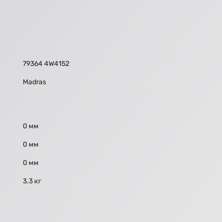
79364 4W4152
Madras
0 мм
0 мм
0 мм
3.3 кг