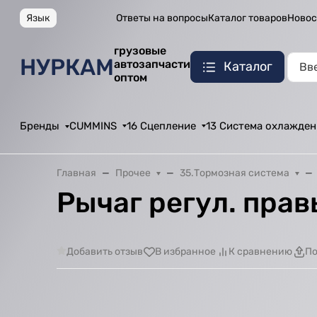
Язык
Ответы на вопросы
Каталог товаров
Новос
грузовые
НУРКАМ
автозапчасти
Каталог
оптом
Бренды
CUMMINS
16 Сцепление
13 Система охлажден
Главная
Прочее
35.Тормозная система
Рычаг регул. пра
Добавить отзыв
В избранное
К сравнению
По