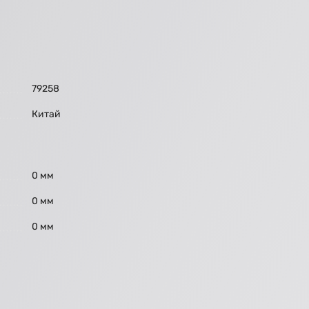
79258
Китай
0 мм
0 мм
0 мм