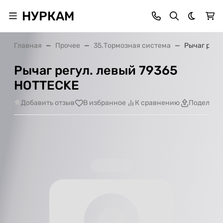
НУРКАМ
Темная 
Главная
Прочее
35.Тормозная система
Рычаг регу
Рычаг регул. левый 79365
HOTTECKE
Добавить отзыв
В избранное
К сравнению
Поделить