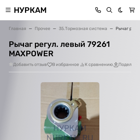
НУРКАМ
Темная 
Главная
Прочее
35.Тормозная система
Рычаг регу
Рычаг регул. левый 79261
MAXPOWER
Добавить отзыв
В избранное
К сравнению
Поделить