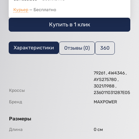
Курьер
Бесплатно
Купить в 1 клик
Характеристики
Отзывы (0)
360
79261 , 4W4346 ,
AYS275780 ,
3021Л988 ,
Кроссы
236011031287E05
Бренд
MAXPOWER
Размеры
Длина
0 см