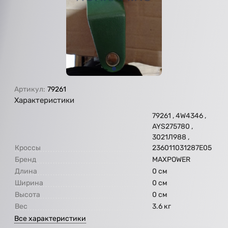
Артикул:
79261
Характеристики
79261 , 4W4346 ,
AYS275780 ,
3021Л988 ,
Кроссы
236011031287E05
Бренд
MAXPOWER
Длина
0 см
Ширина
0 см
Высота
0 см
Вес
3.6 кг
Все характеристики