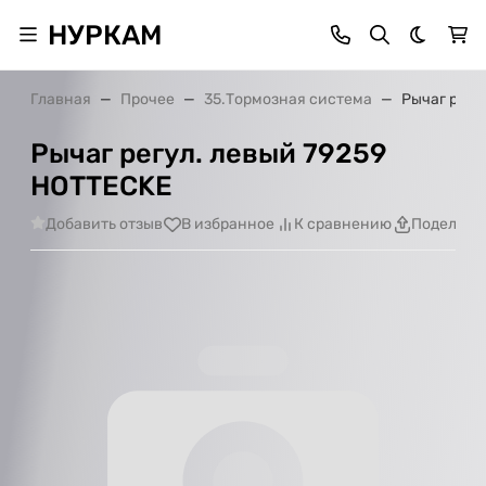
НУРКАМ
Темная 
Главная
Прочее
35.Тормозная система
Рычаг регу
Рычаг регул. левый 79259
HOTTECKE
Добавить отзыв
В избранное
К сравнению
Поделить