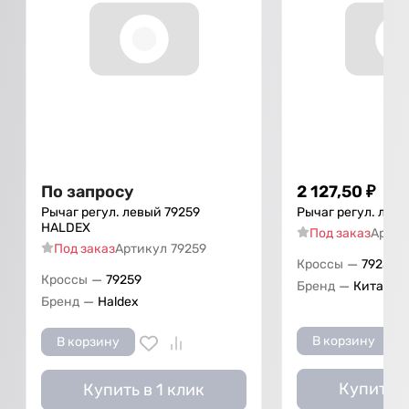
По запросу
2 127,50
₽
Рычаг регул. левый 79259
Рычаг регул. лев
HALDEX
Под заказ
Артик
Под заказ
Артикул
79259
—
Кроссы
79259
—
Кроссы
79259
—
Бренд
Китай
—
Бренд
Haldex
В корзину
В корзину
Купить в
Купить в 1 клик