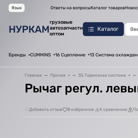
Язык
Ответы на вопросы
Каталог товаров
Новос
грузовые
НУРКАМ
автозапчасти
Каталог
оптом
Бренды
CUMMINS
16 Сцепление
13 Система охлажден
Главная
Прочее
35.Тормозная система
Рычаг регул. левы
Добавить отзыв
В избранное
К сравнению
По