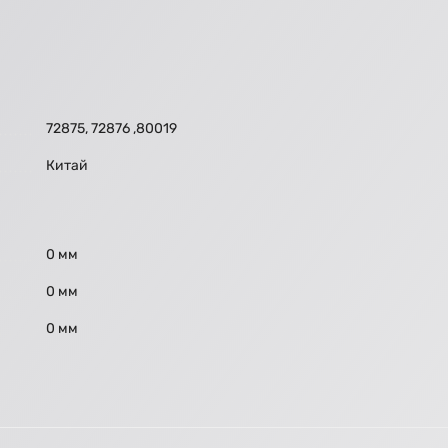
72875, 72876 ,80019
Китай
0 мм
0 мм
0 мм