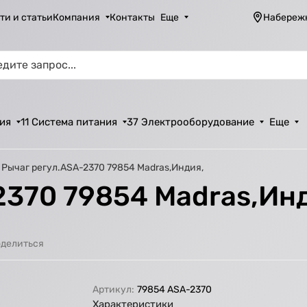
ти и статьи
Компания
Контакты
Еще
Набереж
ия
11 Система питания
37 Электрооборудование
Еще
Рычаг регул.ASA-2370 79854 Madras,Индия,
2370 79854 Madras,Ин
делиться
Артикул:
79854 ASA-2370
Характеристики