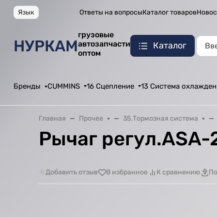
Язык
Ответы на вопросы
Каталог товаров
Новос
грузовые
НУРКАМ
автозапчасти
Каталог
оптом
Бренды
CUMMINS
16 Сцепление
13 Система охлажден
Главная
Прочее
35.Тормозная система
Рычаг регул.ASA-
Добавить отзыв
В избранное
К сравнению
По