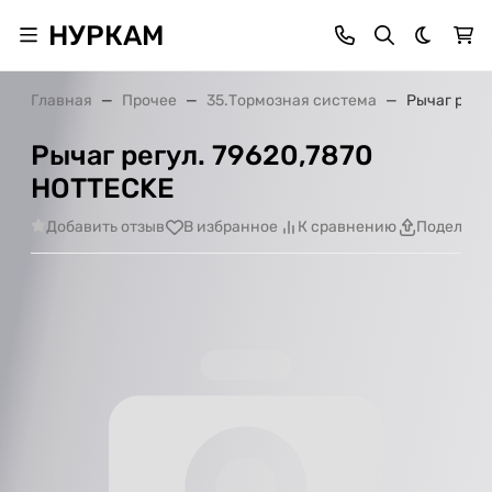
НУРКАМ
Темная 
Главная
Прочее
35.Тормозная система
Рычаг регу
Рычаг регул. 79620,7870
HOTTECKE
Добавить отзыв
В избранное
К сравнению
Поделить