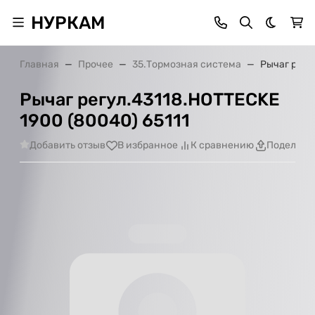
НУРКАМ
Темная 
Главная
Прочее
35.Тормозная система
Рычаг регу
Рычаг регул.43118.HOTTECKE
1900 (80040) 65111
Добавить отзыв
В избранное
К сравнению
Поделить