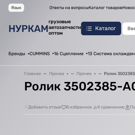
Язык
Ответы на вопросы
Каталог товаров
Новос
грузовые
НУРКАМ
автозапчасти
Каталог
оптом
Бренды
CUMMINS
16 Сцепление
13 Система охлажден
Главная
Прочее
Прочее
Ролик 350238
Ролик 3502385-А
Добавить отзыв
В избранное
К сравнению
По