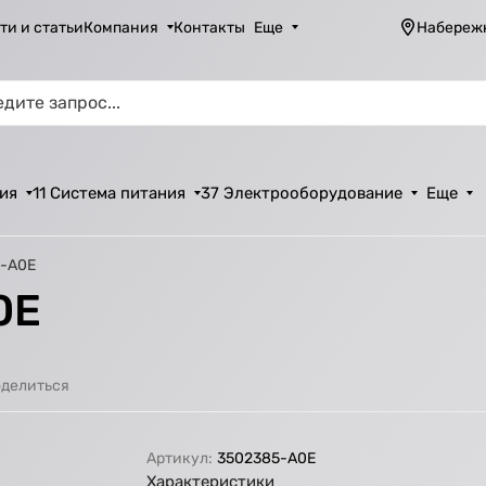
ти и статьи
Компания
Контакты
Еще
Набереж
ия
11 Система питания
37 Электрооборудование
Еще
5-А0Е
0Е
делиться
Артикул:
3502385-А0Е
Характеристики