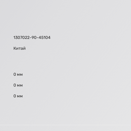
1307022-90-45104
Китай
0 мм
0 мм
0 мм