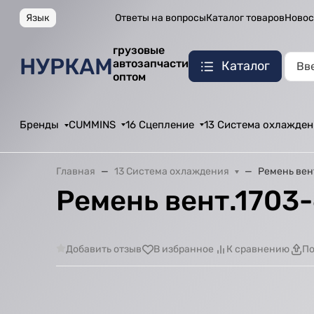
Язык
Ответы на вопросы
Каталог товаров
Новос
грузовые
НУРКАМ
автозапчасти
Каталог
оптом
Бренды
CUMMINS
16 Сцепление
13 Система охлажден
Главная
13 Система охлаждения
Ремень вент
Ремень вент.1703-
Добавить отзыв
В избранное
К сравнению
По