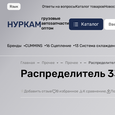
Язык
Ответы на вопросы
Каталог товаров
Новос
грузовые
НУРКАМ
автозапчасти
Каталог
оптом
Бренды
CUMMINS
16 Сцепление
13 Система охлажден
Главная
Прочее
Прочее
Распределител
Распределитель 
Добавить отзыв
В избранное
К сравнению
По