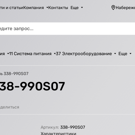
ти и статьи
Компания
Контакты
Еще
Набереж
ия
11 Система питания
37 Электрооборудование
Еще
ь 338-990S07
338-990S07
делиться
Артикул:
338-990S07
Характеристики