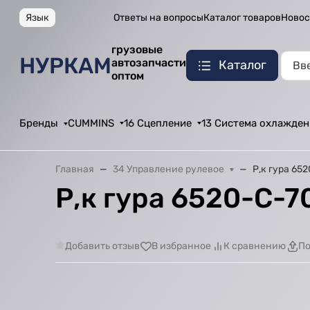
Язык
Ответы на вопросы
Каталог товаров
Новос
грузовые
НУРКАМ
автозапчасти
Каталог
оптом
Бренды
CUMMINS
16 Сцепление
13 Система охлажден
Главная
34 Управление рулевое
Р,к гура 65
Р,к гура 6520-C-7
Добавить отзыв
В избранное
К сравнению
По