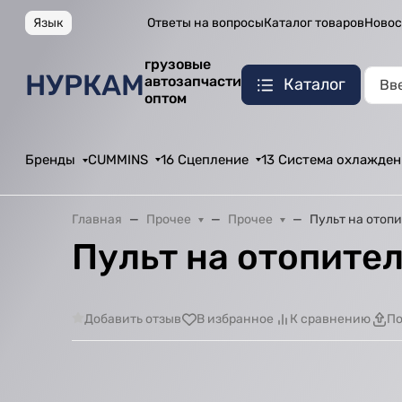
Язык
Ответы на вопросы
Каталог товаров
Новос
грузовые
НУРКАМ
автозапчасти
Каталог
оптом
Бренды
CUMMINS
16 Сцепление
13 Система охлажден
Главная
Прочее
Прочее
Пульт на отоп
Пульт на отопите
Добавить отзыв
В избранное
К сравнению
По