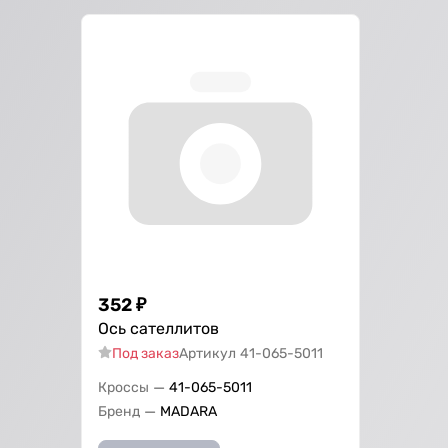
352
₽
Ось сателлитов
Под заказ
Артикул
41-065-5011
—
Кроссы
41-065-5011
—
Бренд
МАDARA