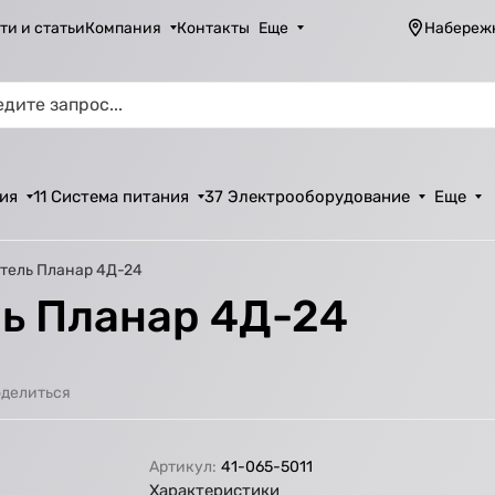
ти и статьи
Компания
Контакты
Еще
Набереж
ия
11 Система питания
37 Электрооборудование
Еще
итель Планар 4Д-24
ль Планар 4Д-24
делиться
Артикул:
41-065-5011
Характеристики