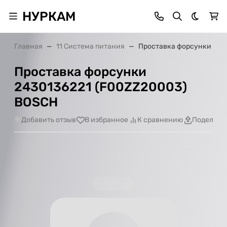
НУРКАМ
Темная 
Главная
11 Система питания
Проставка форсунки 243
Проставка форсунки
2430136221 (F00ZZ20003)
BOSCH
Добавить отзыв
В избранное
К сравнению
Поделить