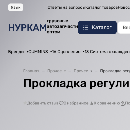
Язык
Ответы на вопросы
Каталог товаров
Новос
грузовые
НУРКАМ
автозапчасти
Каталог
оптом
Бренды
CUMMINS
16 Сцепление
13 Система охлажден
Главная
Прочее
Прочее
Прокладка рег
Прокладка регули
Добавить отзыв
В избранное
К сравнению
По