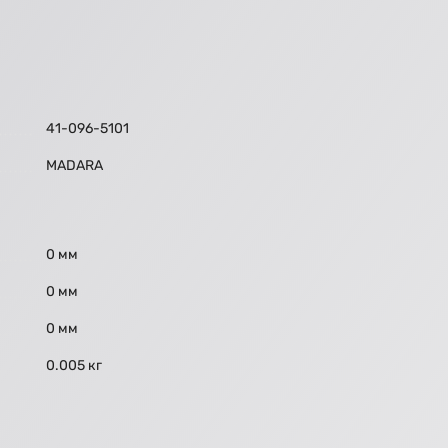
41-096-5101
МАDARA
0 мм
0 мм
0 мм
0.005 кг