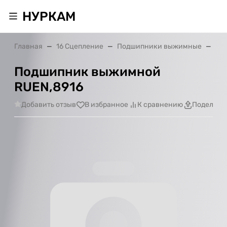
НУРКАМ
Главная
16 Сцепление
Подшипники выжимные
По
Подшипник выжимной
RUEN,8916
Добавить отзыв
В избранное
К сравнению
Поделить