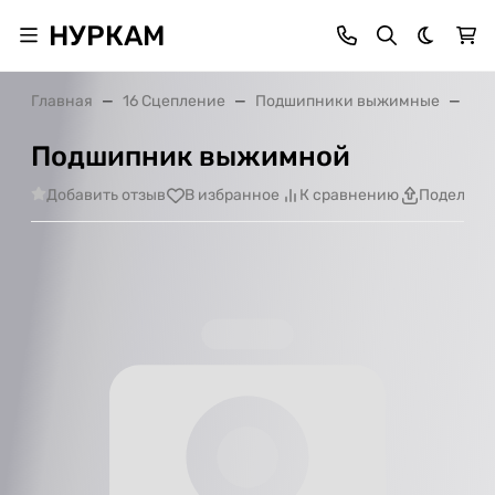
НУРКАМ
Темная 
Главная
16 Сцепление
Подшипники выжимные
По
Подшипник выжимной
Добавить отзыв
В избранное
К сравнению
Поделить