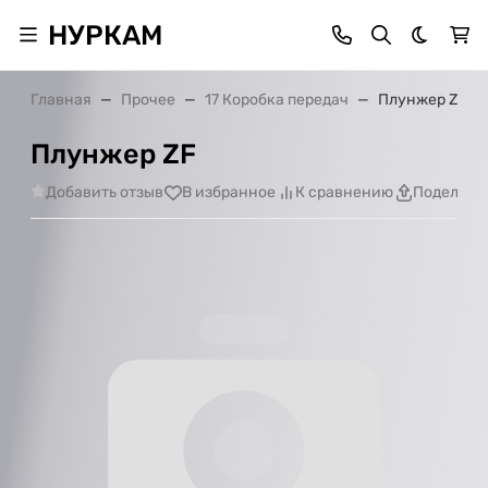
НУРКАМ
Темная 
Главная
Прочее
17 Коробка передач
Плунжер ZF
Плунжер ZF
Добавить отзыв
В избранное
К сравнению
Поделить