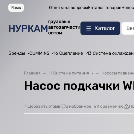
Язык
Ответы на вопросы
Каталог товаров
Новос
грузовые
НУРКАМ
автозапчасти
Каталог
оптом
Бренды
CUMMINS
16 Сцепление
13 Система охлажден
Главная
11 Система питания
Насосы подкач
Насос подкачки W
Добавить отзыв
В избранное
К сравнению
По