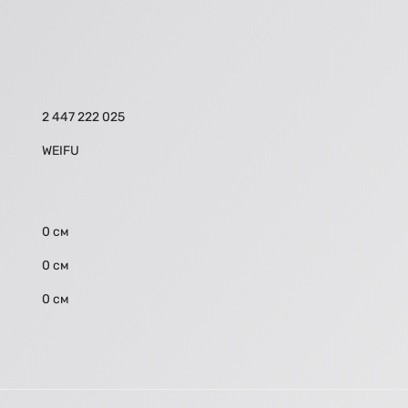
2 447 222 025
WEIFU
0 см
0 см
0 см