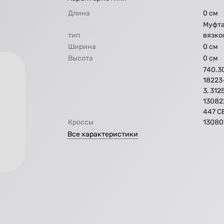
Длина
0 см
Муфт
тип
вязко
Ширина
0 см
Высота
0 см
740.3
18223
3, 312
13082
447 С
Кроссы
13080
Все характеристики