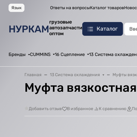
Язык
Ответы на вопросы
Каталог товаров
Новос
грузовые
НУРКАМ
автозапчасти
Каталог
оптом
Бренды
CUMMINS
16 Сцепление
13 Система охлажден
Главная
13 Система охлаждения
Муфты вяз
Муфта вязкостная
Добавить отзыв
В избранное
К сравнению
По