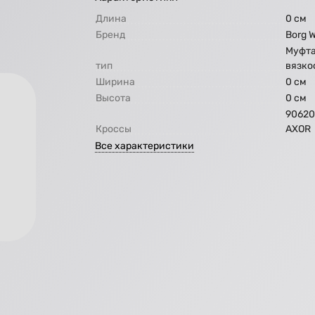
Длина
0 см
Бренд
Borg 
Муфт
тип
вязко
Ширина
0 см
Высота
0 см
90620
Кроссы
AXOR
Все характеристики