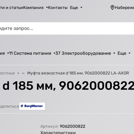
ти и статьи
Компания
Контакты
Еще
Набереж
ия
11 Система питания
37 Электрооборудование
Еще
костные
Муфта вязкостная d 185 мм, 9062000822 LA-AXOR
 d 185 мм, 906200082
делиться
Артикул:
9062000822
Характеристики