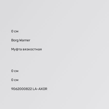
0 см
Borg Warner
Муфта вязкостная
0 см
0 см
9062000822 LA-AXOR