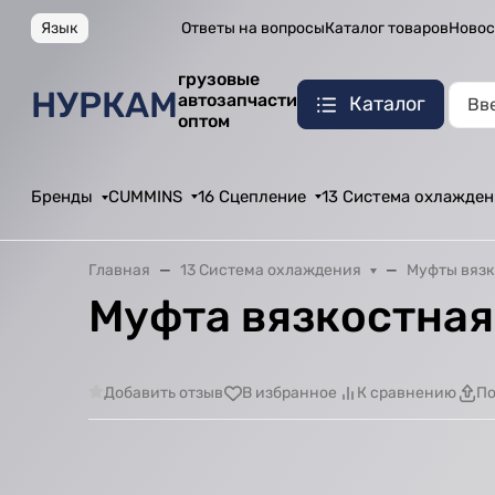
Язык
Ответы на вопросы
Каталог товаров
Новос
грузовые
НУРКАМ
автозапчасти
Каталог
оптом
Бренды
CUMMINS
16 Сцепление
13 Система охлажден
Главная
13 Система охлаждения
Муфты вяз
Муфта вязкостная
Добавить отзыв
В избранное
К сравнению
По