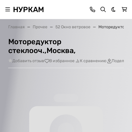
НУРКАМ
Темная 
Главная
Прочее
52 Окно ветровое
Моторедуктор ст
Моторедуктор
стеклооч.,Москва,
Добавить отзыв
В избранное
К сравнению
Поделить