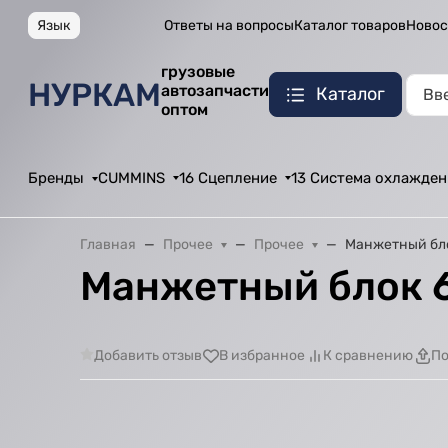
Язык
Ответы на вопросы
Каталог товаров
Новос
грузовые
НУРКАМ
автозапчасти
Каталог
оптом
Бренды
CUMMINS
16 Сцепление
13 Система охлажден
Главная
Прочее
Прочее
Манжетный бло
Манжетный блок 6
Добавить отзыв
В избранное
К сравнению
По