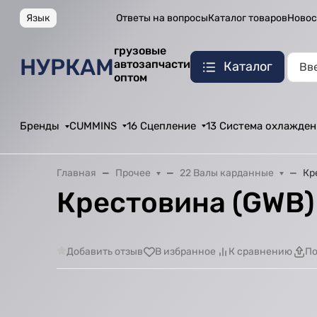
Язык
Ответы на вопросы
Каталог товаров
Новос
грузовые
НУРКАМ
автозапчасти
Каталог
оптом
Бренды
CUMMINS
16 Сцепление
13 Система охлажден
Главная
Прочее
22 Валы карданные
Кр
Крестовина (GWB)
Добавить отзыв
В избранное
К сравнению
По