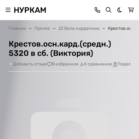
НУРКАМ
Темная 
Главная
Прочее
22 Валы карданные
Крестов.осн.ка
Крестов.осн.кард.(средн.)
5320 в сб. (Виктория)
Добавить отзыв
В избранное
К сравнению
Поделить