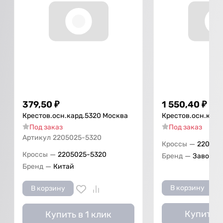
379,50
₽
1 550,40
₽
Крестов.осн.кард.5320 Москва
Крестов.осн.кард
Под заказ
Под заказ
Артикул
2205025-5320
—
Кроссы
220502
—
Кроссы
2205025-5320
—
Бренд
Завод
—
Бренд
Китай
В корзину
В корзину
Купить в
Купить в 1 клик